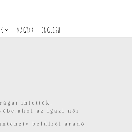
ÓK
MAGYAR
ENGLISH
rágai ihlették.
yébe,ahol az igazi női
intenzív belülről áradó